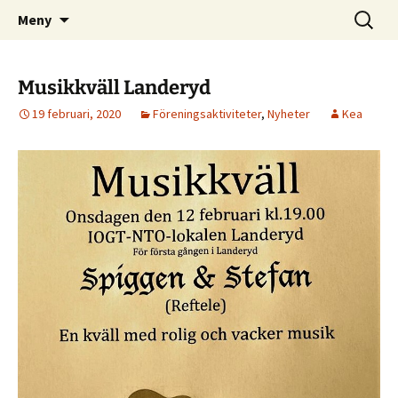
Vi blir fler och fler
Hoppa
Sök
IOGT-NTO Hyltebruk
Meny
till
efter:
innehåll
Musikkväll Landeryd
19 februari, 2020
Föreningsaktiviteter
,
Nyheter
Kea