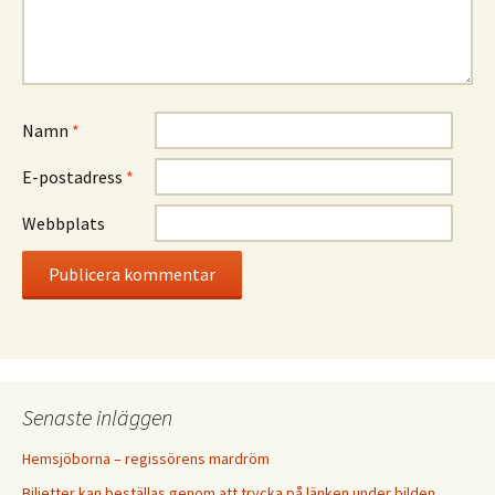
Namn
*
E-postadress
*
Webbplats
Senaste inläggen
Hemsjöborna – regissörens mardröm
Biljetter kan beställas genom att trycka på länken under bilden.