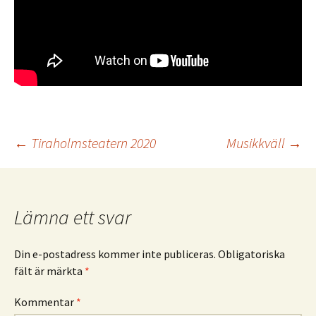
Inläggsnavigering
←
Tiraholmsteatern 2020
Musikkväll
→
Lämna ett svar
Din e-postadress kommer inte publiceras.
Obligatoriska
fält är märkta
*
Kommentar
*