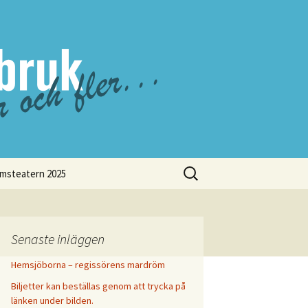
Sök
lmsteatern 2025
efter:
Tiraholmsteatern 2000
Tiraholmsteatern 2001
Senaste inläggen
Tiraholmsteatern 2006
Hemsjöborna – regissörens mardröm
Tiraholmsteatern 2002
Tiraohlmsteatern 2007
Biljetter kan beställas genom att trycka på
Tiraholmsteatern 2011
Tiraholmsteatern 2003
länken under bilden.
TIraholmsteatern 2008