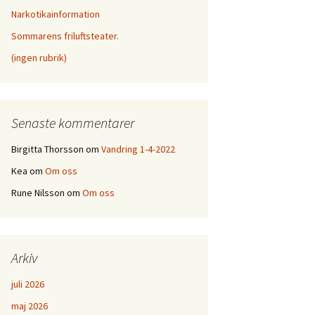
Tiraholmsteatern 2012
Narkotikainformation
Tiraholmsteatern 2004
Tiraholmsteater 2016
Tiraholmsteatern 2009
Sommarens friluftsteater.
Tiraholmsteatern 2013
Tiraholmsteatern 2005
Tiraholmsteatern 2017
(ingen rubrik)
Tiraholmsteatern 2010
Tiraholmsteaten 2021
Aktörer 2013
Tiraholmsteatern 2018
Tiraholms Teater 2022
Bildsköne Svensson 2014
Tiraholmsteatern 2019
Senaste kommentarer
Tiraholmsteater 2023
Tiraholmsteater 2015
Tiraholmsteatern 2020
Birgitta Thorsson
om
Vandring 1-4-2022
Kea
om
Om oss
991
2000
Rune Nilsson
om
Om oss
lek 2001
Arkiv
juli 2026
maj 2026