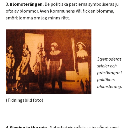
3.
Blomsterängen.
De politiska partierna symboliseras ju
ofta av blommor. Även Kommunens Väl fick en blomma,
smörblomma om jag minns rätt.
Styvmoderat
svioler och
prästkragar i
politikers
blomsteräng.
(Tidningsbild foto)
4.
Singing in the rain
. Naturligtvis måste vi ha något med