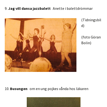
9.
Jag vill dansa jazzbalett
Anette i balettdrömmar
(Tidningsbil
d)
(foto Göran
Bolin)
10.
Busungen
om en ung pojkes vånda hos läkaren