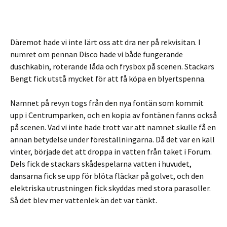
Däremot hade vi inte lärt oss att dra ner på rekvisitan. I
numret om pennan Disco hade vi både fungerande
duschkabin, roterande låda och frysbox på scenen. Stackars
Bengt fick utstå mycket för att få köpa en blyertspenna.
Namnet på revyn togs från den nya fontän som kommit
upp i Centrumparken, och en kopia av fontänen fanns också
på scenen. Vad vi inte hade trott var att namnet skulle få en
annan betydelse under föreställningarna. Då det var en kall
vinter, började det att droppa in vatten från taket i Forum.
Dels fick de stackars skådespelarna vatten i huvudet,
dansarna fick se upp för blöta fläckar på golvet, och den
elektriska utrustningen fick skyddas med stora parasoller.
Så det blev mer vattenlek än det var tänkt.