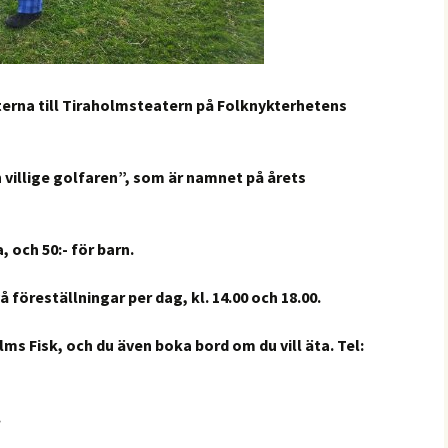
tterna till Tiraholmsteatern på Folknykterhetens
n villige golfaren”, som är namnet på årets
, och 50:- för barn.
vå föreställningar per dag, kl. 14.00 och 18.00.
ms Fisk, och du även boka bord om du vill äta. Tel:
.