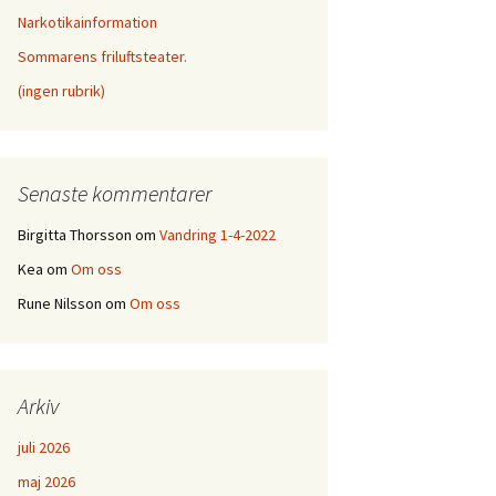
Tiraholmsteatern 2012
Narkotikainformation
Tiraholmsteatern 2004
Tiraholmsteater 2016
Tiraholmsteatern 2009
Sommarens friluftsteater.
Tiraholmsteatern 2013
Tiraholmsteatern 2005
Tiraholmsteatern 2017
(ingen rubrik)
Tiraholmsteatern 2010
Tiraholmsteaten 2021
Aktörer 2013
Tiraholmsteatern 2018
Tiraholms Teater 2022
Bildsköne Svensson 2014
Tiraholmsteatern 2019
Senaste kommentarer
Tiraholmsteater 2023
Tiraholmsteater 2015
Tiraholmsteatern 2020
Birgitta Thorsson
om
Vandring 1-4-2022
Kea
om
Om oss
991
2000
Rune Nilsson
om
Om oss
lek 2001
Arkiv
juli 2026
maj 2026