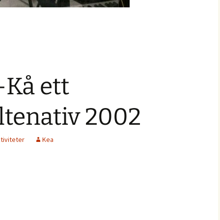
Kå ett
altenativ 2002
tiviteter
Kea