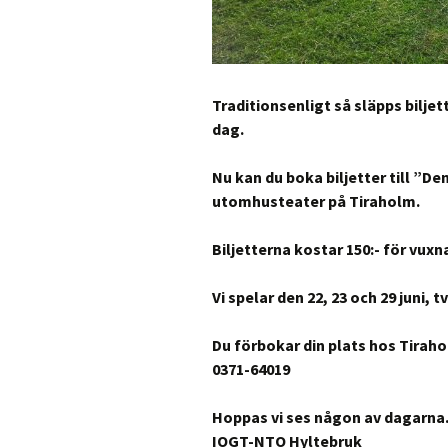
Traditionsenligt så släpps bilje
dag.
Nu kan du boka biljetter till ”De
utomhusteater på Tiraholm.
Biljetterna kostar 150:- för vuxna
Vi spelar den 22, 23 och 29 juni, t
Du förbokar din plats hos Tirahol
0371-64019
Hoppas vi ses någon av dagarna
IOGT-NTO Hyltebruk