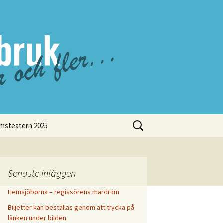
Sök
lmsteatern 2025
efter:
Tiraholmsteatern 2000
Tiraholmsteatern 2001
Senaste inläggen
Tiraholmsteatern 2006
Hemsjöborna – regissörens mardröm
Tiraholmsteatern 2002
Tiraohlmsteatern 2007
Biljetter kan beställas genom att trycka på
Tiraholmsteatern 2011
Tiraholmsteatern 2003
länken under bilden.
TIraholmsteatern 2008