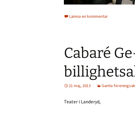
Lämna en kommentar
Cabaré Ge-
billighets
21 maj, 2013
Gamla föreningsak
Teater i Landeryd,