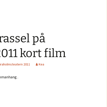
rassel på
011 kort film
iraholmsteatern 2011
Kea
mmanhang .